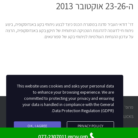
ה-23-26 אוקטובר 2013
דר' דודאי העביר סדנה במסגרת הכנס כיצד לבצע ניתוחי בקע באנדוסקופיה, ביצע
ניתוח חי לדוגמה להדגמת הטכניקה הניתוחית של תיקון בקע באנדוסקופיה, הרצה
על עדכון ההנחיות העולמיות לניתוחי בקע של ספורטאים.
This website uses cookies and asks your personal data
to enhance your browsing experience. We are
committed to protecting your privacy and ensuring
your data is handled in compliance with the
General
פרופ' משנה לכירורגיה, יוזוס, ארה"ב 1995 משה דודאי
.
Data Protection Regulation (GDPR)
GET CLICKS רונן וינשטוק
קידום אתרים
-----------
הצהרת נגישות
OK, I AGREE
PRIVACY POLICY
חייגו עכשיו 077-2307011