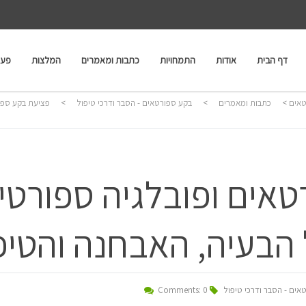
דף הבית
אודות
התמחויות
כתבות ומאמרים
המלצות
פעי
טאים
>
כתבות ומאמרים
>
בקע ספורטאים - הסבר ודרכי טיפול
>
פציעת בקע ספו
אים ופובלגיה ספורטי
הבעיה, האבחנה והטיפ
אים - הסבר ודרכי טיפול
Comments: 0