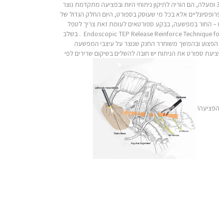
הבקע והוא אינו כרוני ומתגבר! כאב מעל 2-3 חודשים שלא הגיב לניסיון טיפול שמרני פיזיותרפי בנוכחות ממצאי בדיקה פיזיקלית של בקע ספורטאים דרגה 3 ומעלה, הם הוריה לתיקון ניתוחי היות ובפציעה מתקדמת נוצר
רופסיונליים אלא בכל מי שעוסק בספורט, היום החלק הגדול של
קע מפשעתי הוא לתקן הפגם – החור במפשעה, בבקע ספורטאים לעומת זאת צריך לטפל
ולמנוע את הכאב בזמן פעילות ספורטיבית. לפני 27 שנים פותח על ידנו ומאז שוכלל הניתוח האנדוסקופי הייעודי לבקע הספורטאים Endoscopic TEP Release Reinforce Technique for Sportsman Hernia . בשלב
יס הפצוע ובהמשך משוחרר החנק שנוצר על עיצבי המפשעה
יעת ספורט את הניתוח יש חובה להשלים בשיקום שרירים לפי