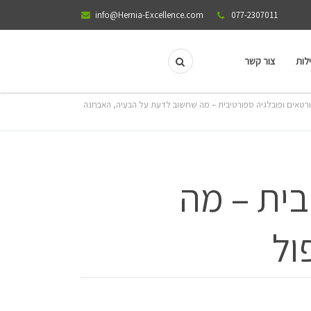
info@Hernia-Excellence.com
077-2307011
לות
צור קשר
רטאים ופובלגיה ספורטיבית – מה שחשוב לדעת על הבעיה, האבחנה
בית – מה
ול