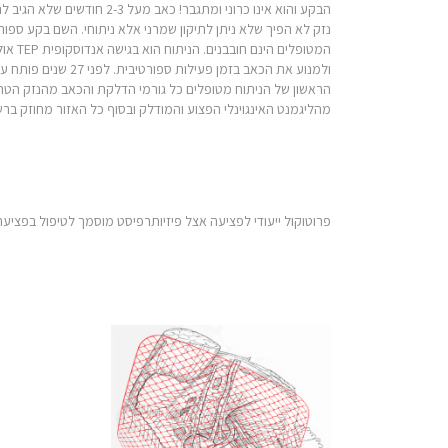
נזק לא הפיך שלא ניתן לתיקון שמרני אלא ניתוחי. השם בקע ספו
המטו
הראשון של הניתוח מטופלים כל גורמי הדלקת והכאב מהנזק הטרא
מהליגמנט האינגוינלי הפצוע והמודלק ובסוף כל האזור מחוזק ב
פרוטוקול ייעודי לפציעה אצל פיזיותרפיסט מוסמך לטיפול בפציעה זו שנמשך בין 5-12 שבועות בהתאם לחומרת הפציעה, אחרת לא 