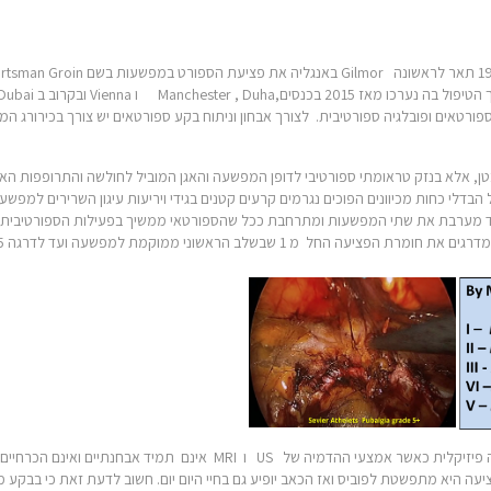
ספורטאים ופובלגיה ספורטיבית. לצורך אבחון וניתוח בקע ספורטאים יש צורך בכירורג
בטן, אלא בנזק טראומתי ספורטיבי לדופן המפשעה והאגן המוביל לחולשה והתרופפות ה
הבדלי כחות מכיוונים הפוכים נגרמים קרעים קטנים בגידי ויריעות עיגון השרירים למפש
מיד מערבת את שתי המפשעות ומתרחבת ככל שהספורטאי ממשיך בפעילות הספורטיבית
האבחנה מתבססת כרגיל על סיפור קליני אולם בעיקר על הבדיקה פיזיקלית כא
 היא מתפשטת לפוביס ואז הכאב יופיע גם בחיי היום יום. חשוב לדעת זאת כי בבקע 