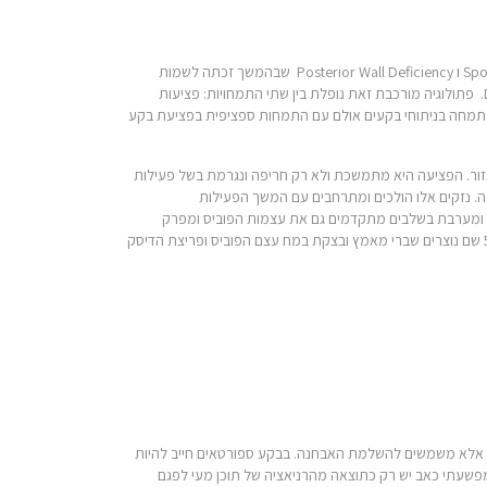
האבחנה של פציעת בקע ספורטאים צעירה בספרי הרפואה. ב1980 תאר לראשונה Gilmor באנגליה את פציעת הספורט במפשעות בשם Sportsman Groin ו Posterior Wall Deficiency שבהמשך זכתה לשמות
שונים. צעדים להגדרת הפתולוגיה המורכבת מאחורי הפציעה ודרך הטיפול בה נערכו מאז 2015 בכנסים,Manchester , Duha ו Vienna ובקרוב ב Dubai. פתולוגיה מורכבת זאת נופלת בין שתי התמחויות: פציעות
 המתמחה בניתוחי בקעים אולם עם התמחות ספציפית בפציעת בקע
אזור. הפציעה היא מתמשכת ולא רק חריפה ונגרמת בשל פעילות
עה. נזקים אלו הולכים ומתרחבים עם המשך הפעילות
 ומערבת בשלבים מתקדמים גם את עצמות הפוביס ומפרק
הסימפיזיס ונוצרת ההחמרה הקשה של Athletes Pubalgia . אנו מדרגים את חומרת הפציעה החל מ 1 שבשלב הראשוני ממוקמת למפשעה ועד לדרגה 5 שם נוצרים שברי מאמץ ובצקת במח עצם הפוביס ופריצת הדיסק
שר אמצעי ההדמיה של US ו MRI אינם תמיד אבחנתיים ואינם הכרחיים אלא משמשים להשלמת האבחנה. בבקע ספורטאים חייב להיות
מפשעתי כאב יש רק כתוצאה מהרניאציה של תוכן מעי לפגם